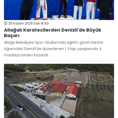
25 Kasım 2025 Salı 16:50
Aliağalı Karatecilerden Denizli'de Büyük
Başarı
Aliağa Belediyesi Spor Okulları'nda eğitim gören karate
öğrencileri Denizli'de düzenlenen 1. Etap yarışlarında 4
madalya birden kazandı.