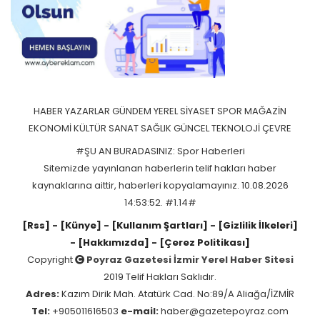
HABER
YAZARLAR
GÜNDEM
YEREL
SİYASET
SPOR
MAĞAZİN
EKONOMİ
KÜLTÜR SANAT
SAĞLIK
GÜNCEL
TEKNOLOJİ
ÇEVRE
#ŞU AN BURADASINIZ: Spor Haberleri
Sitemizde yayınlanan haberlerin telif hakları haber
kaynaklarına aittir, haberleri kopyalamayınız. 10.08.2026
14:53:52. #1.14#
[Rss]
- [Künye]
- [Kullanım Şartları]
- [Gizlilik İlkeleri]
- [Hakkımızda]
- [Çerez Politikası]
Copyright
Poyraz Gazetesi İzmir Yerel Haber Sitesi
2019 Telif Hakları Saklıdır.
Adres:
Kazım Dirik Mah. Atatürk Cad. No:89/A Aliağa/İZMİR
Tel:
+905011616503
e-mail:
haber@gazetepoyraz.com