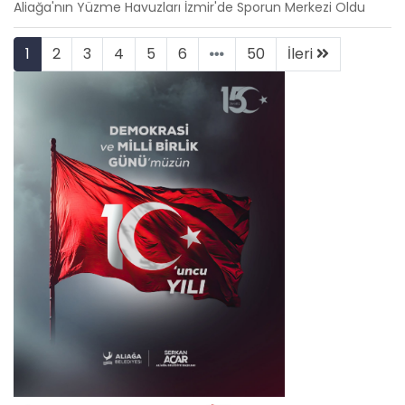
Aliağa'nın Yüzme Havuzları İzmir'de Sporun Merkezi Oldu
1
2
3
4
5
6
50
İleri