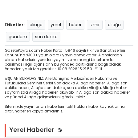
aliaga
yerel
haber
izmir
aliağa
Etiketler:
gündem
son dakika
GazetePoyraz.com Haber Portalı 5846 sayılı Fikir ve Sanat Eserleri
Kanunu'na %100 uygun olarak yayınlanmaktadır. Ajanslardan
alınan haberlerin yeniden yayımı ve herhangi bir ortamda
basılması, ilgili ajansların bu yöndeki politikasına bağlı olarak
önceden yazılı izin gerektirir. 10.08.2026 15:21:50. #1.11
#ŞU AN BURADASINIZ: Aile Danışma Merkezi'nden Hükümlü ve
Tutuklulara Seminer Serisi Son dakika Aliağa haberleri, Aliağa son
dakika haber, Aliağa son dakika, son dakika Aliağa, Aliağa haber
sayfamızda Aliağa haberleri okuyabilir, Aliağa son dakika haberleri
ve güncel Aliağa gelişmelerini görebilirsiniz.
Sitemizde yayınlanan haberlerin telif hakları haber kaynaklarına
aittir, haberleri kopyalamayınız.
Yerel Haberler